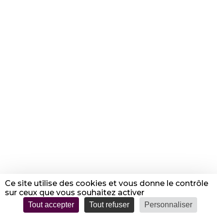
05 57 43 06 52
ecole@stam-33.fr
college@stam-33.fr
LYCÉE
850 route de Saint Romain
33240 Saint André de Cubzac
–
05 64 75 00 60
accueillycee@stam-33.fr
© STAM Saint André Sainte Marie 2018 – 2020 |
Mentions légales
|
Politique de confidentialité
Crédit photo : Architectes Zaruba
Ce site utilise des cookies et vous donne le contrôle
sur ceux que vous souhaitez activer
Réalisation :
DiGiTWiST
Prenez le virage du digital
Tout accepter
Tout refuser
Personnaliser