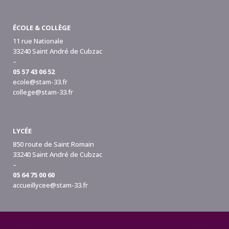
ÉCOLE & COLLÈGE
11 rue Nationale
33240 Saint André de Cubzac
–
05 57 43 06 52
ecole@stam-33.fr
college@stam-33.fr
LYCÉE
850 route de Saint Romain
33240 Saint André de Cubzac
–
05 64 75 00 60
accueillycee@stam-33.fr